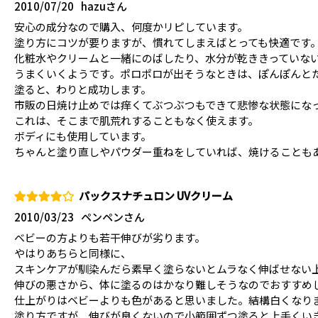
2010/07/20
hazuさん
安心の成分なので購入、何度かリピしています。
塗り方にコツが要りますが、慣れてしまえばとっても快適です
化粧水やクリームと一緒にのばしたり、水分が乾ききっていな
うまくいくようです。ポロポロが出そうなときは、ぽんぽんと
塗ると、わりと成功します。
市販の日焼け止めでは痒くてぶつぶつもできて悲惨な状態にな
これは、そこまで肌荒れすることもなく使えます。
ボディにも使用しています。
ちゃんと塗り直しやパウダー重ねをしていれば、焼けることも
パックスナチュロン UVクリーム
2010/03/23
ペンペンさん
ベビーの方よりも若干伸びが劣ります。
やはりあちらと同様に、
スキンケアが馴染んだら素早く塗らないとムラなく伸ばせない
伸びの悪さから、体に塗るのはかなり難しそうなのでおすすめ
仕上がりはベビーよりも色があると思いました。結構白くなり
塗り方ですが、伸びが良くないので小範囲ずつ塗ると上手くい