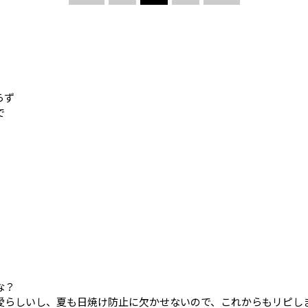
らず
で
な？
愛らしいし、夏も日焼け防止に欠かせないので、これからもリピし