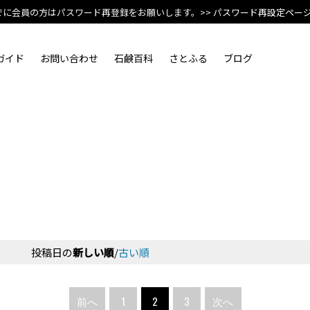
でに会員の方はパスワード再登録をお願いします。
>> パスワード再設定ペー
ガイド
お問い合わせ
石鹸百科
さとふる
ブログ
投稿日の
新しい順
/
古い順
前へ
1
2
3
次へ