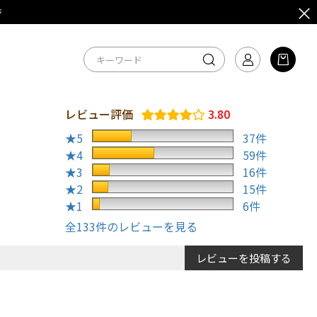
ジ
レビュー評価
3.80
★5
37件
★4
59件
★3
16件
★2
15件
★1
6件
全133件のレビューを見る
レビューを投稿する