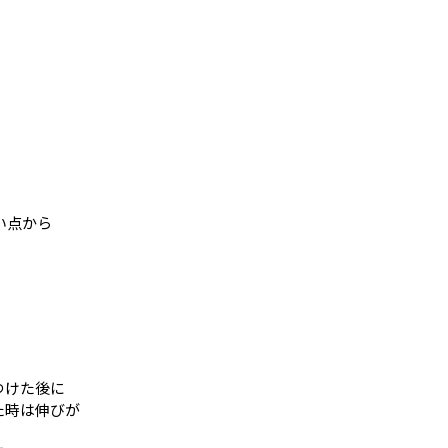
い点から
つけた後に
た時は伸びが