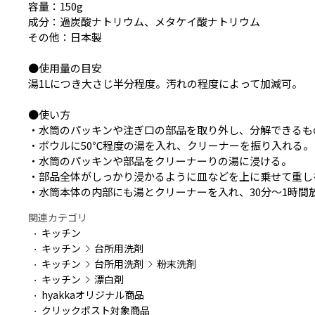
容量：150g
成分：過炭酸ナトリウム、メタケイ酸ナトリウム
その他：日本製
●使用量の目安
湯1Lにつき大さじ半分程度。汚れの程度によって加減可。
●使い方
・水筒のパッキンや注ぎ口の部品を取り外し、分解できるも
・ボウルに50℃程度の湯を入れ、クリーナーを振り入れる。
・水筒のパッキンや部品をクリーナーりの湯に浸ける。
・部品全体がしっかり浸かるように皿などを上に乗せて重しを
・水筒本体の内部にも湯とクリーナーを入れ、30分～1時間
関連カテゴリ
キッチン
キッチン
台所用洗剤
キッチン
台所用洗剤
粉末洗剤
キッチン
漂白剤
hyakkaオリジナル商品
クリックポスト対象商品