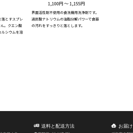
1,100円 ～ 1,155円
界面活性剤不使用の食洗機用洗浄剤です。
を落とすスプレ
過炭酸ナトリウムの油脂分解パワーで食器
せん。クエン酸
の汚れをすっきりと落とします。
カルシウムを溶
送料と配送方法
お届け