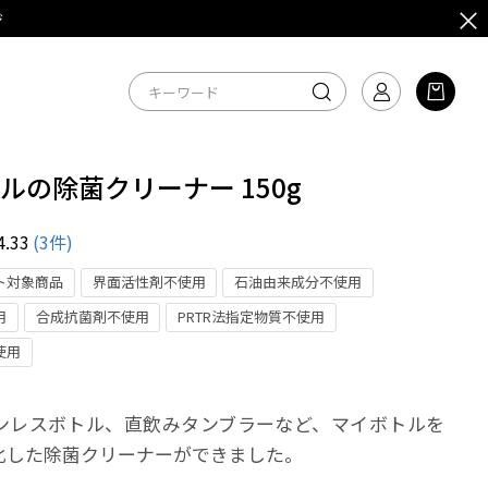
ジ
ルの除菌クリーナー 150g
4.33
(3件)
ト対象商品
界面活性剤不使用
石油由来成分不使用
用
合成抗菌剤不使用
PRTR法指定物質不使用
使用
ンレスボトル、直飲みタンブラーなど、マイボトルを
化した除菌クリーナーができました。