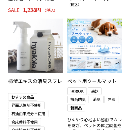
アウトレット品のため、返品
（税込）
1,238円
SALE
（税込）
および交換はお受けできませ
ん。
ご確認の上お申し込みくださ
い。
衣類について離れないペット
の抜け毛が、お洗濯を繰り返
すうちに、取れやすく、また
付きにくくなる洗濯用洗剤で
す。「
ナチュウォッシュ・リ
キッド
」の姉妹品です。
柿渋エキスの消臭スプレ
ペット用クールマット
ー
洗濯OK
速乾
おすすめ商品
抗菌防臭
消臭
冷感
界面活性剤不使用
新商品
石油由来成分不使用
ひんやり心地よい感触でムレ
合成香料不使用
を防ぎ、ペットの体温調整を