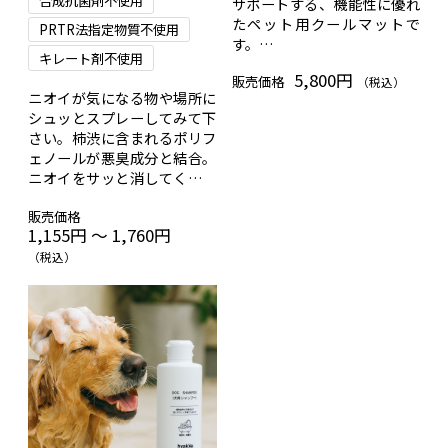
合成抗菌剤不使用
サポートする、機能性に優れ
たペット用クールマットで
PRTR法指定物質不使用
す。
キレート剤不使用
株式会社ヒロテックとhyakka
5,800円
販売価格
コレクションの共同開発によ
（税込）
ニオイが気になる物や場所に
り誕生しました。
シュッとスプレーしてみて下
さい。柿渋に含まれるポリフ
ェノールが悪臭成分と結合。
ニオイをサッと消してくれま
す。
販売価格
1,155円 ～ 1,760円
（税込）