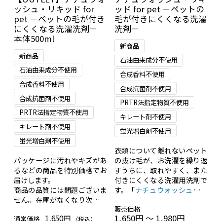
ッシュ・リキッド for
ッド for pet －ペットの
pet －ペットの毛が付き
毛が付きにくくなる洗濯
にくくなる洗濯洗剤－
洗剤－
本体500ml
新商品
新商品
石油由来成分不使用
石油由来成分不使用
合成香料不使用
合成香料不使用
合成抗菌剤不使用
合成抗菌剤不使用
PRTR法指定物質不使用
PRTR法指定物質不使用
キレート剤不使用
キレート剤不使用
蛍光増白剤不使用
蛍光増白剤不使用
衣類について離れないペット
パッケージに汚れやキズがあ
の抜け毛が、お洗濯を繰り返
るなどの商品を特別価格でお
すうちに、取れやすく、また
届けします。
付きにくくなる洗濯用洗剤で
商品の品質には問題ございま
す。「
ナチュウォッシュ・リ
せん。在庫がなくなり次第、
キッド
」の姉妹品です。
販売価格
終了致します。
1,650円 ～ 1,980円
1,650円
通常価格
（税込）