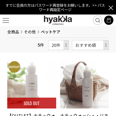
すでに会員の方はパスワード再登録をお願いします。
>> パス
ワード再設定ページ
全商品
その他
ペットケア
5
件
SOLD OUT
【OUTLET】ナチュウォ
ナチュウォッシュ・リキ