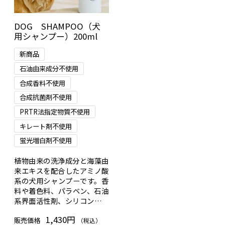
DOG SHAMPOO（犬
用シャンプー）200ml
新商品
石油由来成分不使用
合成香料不使用
合成抗菌剤不使用
PRTR法指定物質不使用
キレート剤不使用
蛍光増白剤不使用
植物由来の洗浄成分と海藻由
来エキスを配合したアミノ酸
系の犬用シャンプーです。香
料や着色料、パラベン、石油
系界面活性剤、シリコンとい
った添加物を使用していない
1,430円
販売価格
のが特徴です。
（税込）