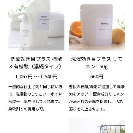
洗濯効き目プラス 柿渋
洗濯効き目プラス リモ
＆有機酸（濃縮タイプ）
ネン 150g
1,067円 ～ 1,540円
660円
一般的な仕上げ剤と同じ使い方
普段の石鹸/洗剤に追加して洗浄
で、洗濯物のしつこいニオイや
力をアップ！ 配合成分リモネン
部屋干し臭を消してくれます。
が油汚れの分解を促進し、汚れ
柔軟剤との併用も可。
落ちを向上させます。