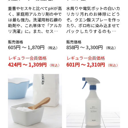
重曹やセスキと比べてpHが高
水周りや電気ポットの白いカ
く、家庭用アルカリ剤の中で
リカリ汚れのお掃除にどう
は最も強力。洗濯用粉石鹸の
ぞ。クエン酸スプレーを作っ
助剤や、これ単体で「アルカ
たり、ボロ布に染み込ませて
リ洗濯」に。また、セスキ同
パックしたりするのも効果
様にアルカリスプレー作りに
的。石鹸洗濯の仕上げ剤にも
販売価格
販売価格
使えます。
どうぞ。
605円 ～ 1,870円
858円 ～ 3,300円
（税込）
（税込）
レギュラー会員価格
レギュラー会員価格
424円 ～ 1,309円
601円 ～ 2,310円
（税込）
（税込）