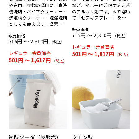
や布巾、衣類の漂白に。食洗
など、マルチに活躍する定番
機洗剤・パイプクリーナー・
のアルカリ剤です。水で溶い
洗濯槽クリーナー・洗濯洗剤
て「セスキスプレー」を作れ
としても使えます。塩素系の
ば、台所のベタベタ汚れも楽
販売価格
ような嫌なニオイがありませ
に落とせます。
715円 ～ 2,310円
販売価格
ん。
（税込）
715円 ～ 2,310円
（税込）
レギュラー会員価格
レギュラー会員価格
501円 ～ 1,617円
（税込）
501円 ～ 1,617円
（税込）
炭酸ソーダ（炭酸塩）
クエン酸