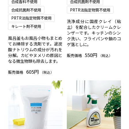
合成香料不使用
合成抗菌剤不使用
合成抗菌剤不使用
PRTR法指定物質不使用
PRTR法指定物質不使用
洗浄成分に国産クレイ（粘
キレート剤不使用
土）を配合したクリームクレ
ンザーです。キッチンのシン
風呂釜もお風呂小物もまとめ
ク洗い、フライパンや鍋のコ
てお掃除する洗剤です。過炭
ゲ落としに。
酸ナトリウムの成分が汚れを
550円
分解。カビやヌメリの原因と
販売価格
（税込）
なる微生物類も除去します。
605円
販売価格
（税込）