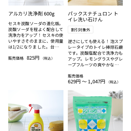
アルカリ洗浄剤 600g
パックスナチュロン ト
イレ洗い石けん
セスキ炭酸ソーダの進化版。
炭酸ソーダを程よく配合して
割引対象外
洗浄力をアップ！ セスキの使
いやすさそのままに、使用量
逆さにしても使える！ 泡スプ
は1/2になりました。台所の
レータイプのトイレ掃除石鹸
ベタベタ油汚れなどに効果抜
です。炭酸塩配合で洗浄力も
825円
販売価格
群。無香料。
（税込）
アップ。レモングラスやグレ
ープフルーツの爽やかな柑橘
系の香りです。
販売価格
629円 ～ 1,047円
（税込）