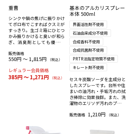
重曹
基本のアルカリスプレー
本体 500ml
シンクや鍋の焦げに振りかけ
てボロ布でこすればクスミが
界面活性剤不使用
すっきり。生ゴミ箱にひとつ
石油由来成分不使用
かみ振りかけると臭いが和ら
合成香料不使用
ぎ、消臭剤としても優秀で
す。
合成抗菌剤不使用
販売価格
550円 ～ 1,815円
PRTR法指定物質不使用
（税込）
キレート剤不使用
レギュラー会員価格
385円 ～ 1,271円
（税込）
セスキ炭酸ソーダを主成分と
したスプレーです。台所や住
まいの油汚れ・手垢汚れの拭
き掃除に効果抜群。また、洗
濯物のエリソデ汚れのプレケ
アにもどうぞ。
1,210円
販売価格
（税込）