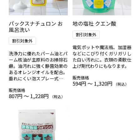
パックスナチュロン お
地の塩社 クエン酸
風呂洗い
割引対象外
割引対象外
電気ポットや魔法瓶、加湿器
洗浄力に優れたパーム油とパ
などにこびり付くガリガリし
ーム核油が主原料のお掃除石
た白い汚れに。衣類の柔軟仕
鹸。油汚れに強く静菌効果の
上げ剤代わりにもなります。
あるオレンジオイルを配合。
販売価格
垂れにくい泡スプレー式。お
594円 ～ 1,320円
風呂以外のお掃除にもどう
（税込）
販売価格
ぞ。
807円 ～ 1,228円
（税込）