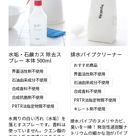
水垢・石鹸カス 除去ス
排水パイプクリーナー
プレー 本体 500ml
おすすめ商品
界面活性剤不使用
界面活性剤不使用
石油由来成分不使用
石油由来成分不使用
合成香料不使用
合成香料不使用
合成抗菌剤不使用
PRTR法指定物質不使用
PRTR法指定物質不使用
キレート剤不使用
水周りの白い汚れ（水垢）を
排水パイプのヌメリやカビ、
落とすスプレーです。香料は
臭いを一掃！ 発泡性過炭酸ナ
使っていません。クエン酸の
トリウムの細かな泡がパイプ