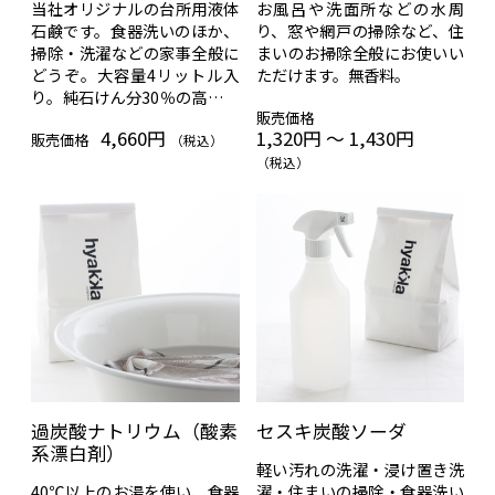
当社オリジナルの台所用液体
お風呂や洗面所などの水周
石鹸です。食器洗いのほか、
り、窓や網戸の掃除など、住
掃除・洗濯などの家事全般に
まいのお掃除全般にお使いい
どうぞ。大容量4リットル入
ただけます。無香料。
り。純石けん分30％の高濃度
販売価格
タイプ。無香料。
4,660円
1,320円 ～ 1,430円
販売価格
（税込）
（税込）
過炭酸ナトリウム（酸素
セスキ炭酸ソーダ
系漂白剤）
軽い汚れの洗濯・浸け置き洗
40℃以上のお湯を使い、食器
濯・住まいの掃除・食器洗い