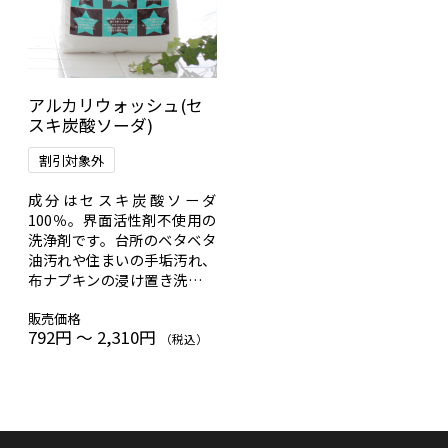
アルカリウォッシュ(セ
スキ炭酸ソーダ)
割引対象外
成分はセスキ炭酸ソーダ
100％。界面活性剤不使用の
洗浄剤です。台所のベタベタ
油汚れや住まいの手垢汚れ、
布ナプキンの浸け置き洗いな
ど、掃除・洗濯に幅広くお使
販売価格
いください。
792円 ～ 2,310円
（税込）