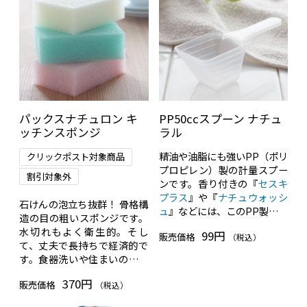
パックスナチュロン キ
PP50ccスプーン ナチュ
ッチンスポンジ
ラル
精油や油脂にも強いPP（ポリ
クリックポスト対象商品
プロピレン）製の計量スプー
割引対象外
ンです。香り付きの『
セスキ
プラス
』や『
ナチュウォッシ
石けんの泡立ち抜群！ 骨格構
ュ
』などには、このPP製のス
造の目の粗いスポンジです。
プーンをどうぞ。
水切れもよく衛生的。そし
99円
販売価格
（税込）
て、丈夫で長持ちで経済的で
す。食器洗いや住まいのお掃
除にどうぞ！
370円
販売価格
（税込）