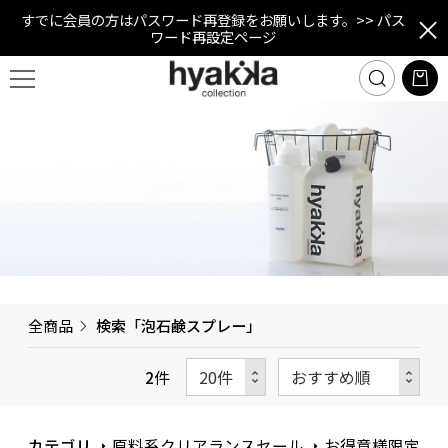
すでに会員の方はパスワード再登録をお願いします。
>> パス
ワード再設定ページ
全商品
検索「泡石鹸スプレー」
2
件
カテゴリ
原料系クリアランスセール
お得意様限定