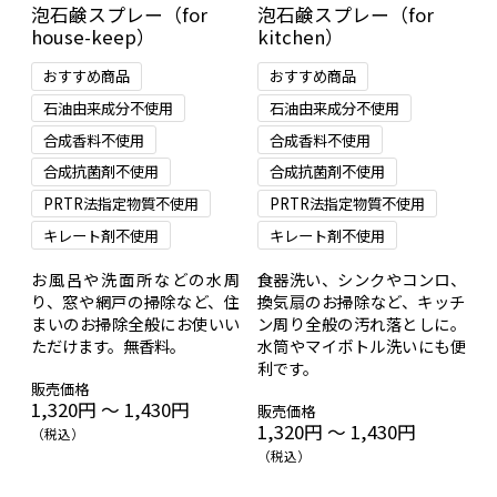
泡石鹸スプレー（for
泡石鹸スプレー（for
house-keep）
kitchen）
おすすめ商品
おすすめ商品
石油由来成分不使用
石油由来成分不使用
合成香料不使用
合成香料不使用
合成抗菌剤不使用
合成抗菌剤不使用
PRTR法指定物質不使用
PRTR法指定物質不使用
キレート剤不使用
キレート剤不使用
お風呂や洗面所などの水周
食器洗い、シンクやコンロ、
り、窓や網戸の掃除など、住
換気扇のお掃除など、キッチ
まいのお掃除全般にお使いい
ン周り全般の汚れ落としに。
ただけます。無香料。
水筒やマイボトル洗いにも便
利です。
販売価格
1,320円 ～ 1,430円
販売価格
1,320円 ～ 1,430円
（税込）
（税込）