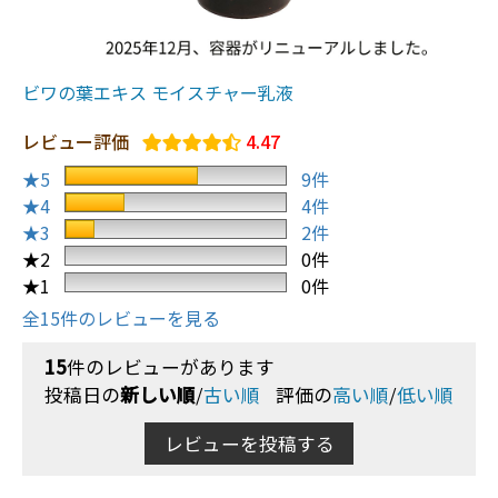
ビワの葉エキス モイスチャー乳液
レビュー評価
4.47
★5
9件
★4
4件
★3
2件
★2
0件
★1
0件
全15件のレビューを見る
15
件のレビューがあります
投稿日の
新しい順
/
古い順
評価の
高い順
/
低い順
レビューを投稿する