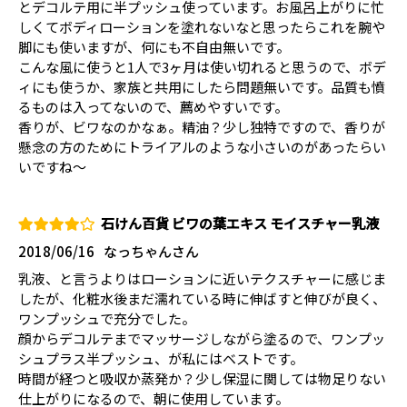
とデコルテ用に半プッシュ使っています。お風呂上がりに忙
しくてボディローションを塗れないなと思ったらこれを腕や
脚にも使いますが、何にも不自由無いです。
こんな風に使うと1人で3ヶ月は使い切れると思うので、ボデ
ィにも使うか、家族と共用にしたら問題無いです。品質も憤
るものは入ってないので、薦めやすいです。
香りが、ビワなのかなぁ。精油？少し独特ですので、香りが
懸念の方のためにトライアルのような小さいのがあったらい
いですね〜
石けん百貨 ビワの葉エキス モイスチャー乳液
2018/06/16
なっちゃんさん
乳液、と言うよりはローションに近いテクスチャーに感じま
したが、化粧水後まだ濡れている時に伸ばすと伸びが良く、
ワンプッシュで充分でした。
顔からデコルテまでマッサージしながら塗るので、ワンプッ
シュプラス半プッシュ、が私にはベストです。
時間が経つと吸収か蒸発か？少し保湿に関しては物足りない
仕上がりになるので、朝に使用しています。