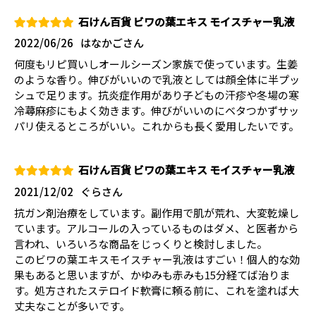
石けん百貨 ビワの葉エキス モイスチャー乳液
2022/06/26
はなかごさん
何度もリピ買いしオールシーズン家族で使っています。生姜
のような香り。伸びがいいので乳液としては顔全体に半プッ
シュで足ります。抗炎症作用があり子どもの汗疹や冬場の寒
冷蕁麻疹にもよく効きます。伸びがいいのにベタつかずサッ
パリ使えるところがいい。これからも長く愛用したいです。
石けん百貨 ビワの葉エキス モイスチャー乳液
2021/12/02
ぐらさん
抗ガン剤治療をしています。副作用で肌が荒れ、大変乾燥し
ています。アルコールの入っているものはダメ、と医者から
言われ、いろいろな商品をじっくりと検討しました。
このビワの葉エキスモイスチャー乳液はすごい！個人的な効
果もあると思いますが、かゆみも赤みも15分経てば治りま
す。処方されたステロイド軟膏に頼る前に、これを塗れば大
丈夫なことが多いです。