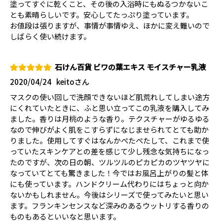
塗ってすぐに乾くこと、その後の入浴時にもぬるつかないこ
とも素晴らしいです。安心してたっぷり塗っています。
お値段は張りますが、事情が事情ゆえ、ほかに変え難いので
しばらく使い続けます。
石けん百貨 ビワの葉エキス モイスチャー乳液
2020/04/24
keitoさん
マスクの使い回しで洗顔できないほど肌荒れしてしまい途方
にくれていたときに、ふと思い立ってこの乳液を購入してみ
ました。香りは月桃のような香り。テクスチャーがゆるゆる
なので伸びがよく肌をこすらずになじませられてとても助か
りました。使用してすぐはなんかぺたぺたして、これまで使
っていたスキンケアとの差を感じて少し残念な気持ちになっ
たのですが、次の日の朝、ツルツルのピカピカのツヤツヤに
なっていてとても驚きました！今ではお風呂上がりの髪と体
にも使っています。ハンドクリーム代わりにはちょっと向か
ないかもしれません。今後はシリーズで使ってみたいと思い
ます。フランキンセンスなど深みのあるウットリする香りの
ものもあるといいなと思います。