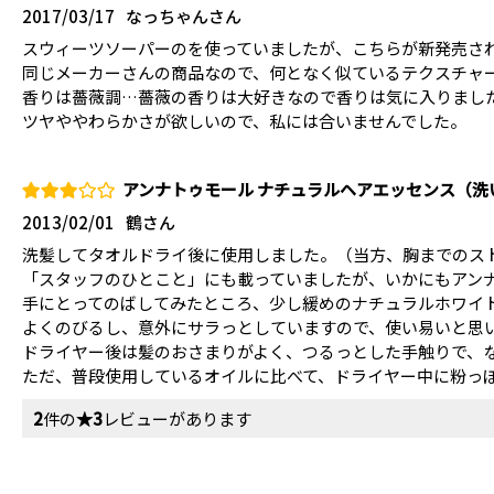
2017/03/17
なっちゃんさん
スウィーツソーパーのを使っていましたが、こちらが新発売さ
同じメーカーさんの商品なので、何となく似ているテクスチャ
香りは薔薇調…薔薇の香りは大好きなので香りは気に入りまし
ツヤややわらかさが欲しいので、私には合いませんでした。
アンナトゥモール ナチュラルヘアエッセンス（洗
2013/02/01
鶴さん
洗髪してタオルドライ後に使用しました。（当方、胸までのス
「スタッフのひとこと」にも載っていましたが、いかにもアン
手にとってのばしてみたところ、少し緩めのナチュラルホワイ
よくのびるし、意外にサラっとしていますので、使い易いと思
ドライヤー後は髪のおさまりがよく、つるっとした手触りで、
ただ、普段使用しているオイルに比べて、ドライヤー中に粉っ
2
件の
★3
レビューがあります