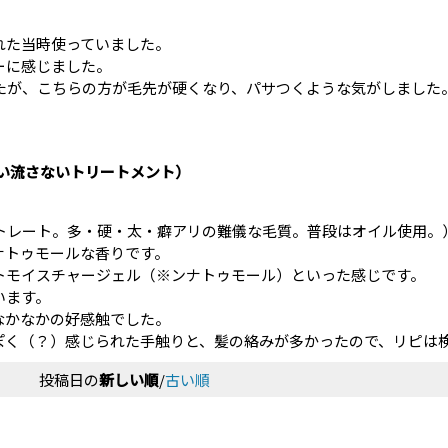
れた当時使っていました。
ーに感じました。
たが、こちらの方が毛先が硬くなり、パサつくような気がしました
い流さないトリートメント）
トレート。多・硬・太・癖アリの難儀な毛質。普段はオイル使用。
ナトゥモールな香りです。
トモイスチャージェル（※ンナトゥモール）といった感じです。
います。
なかなかの好感触でした。
ぽく（？）感じられた手触りと、髪の絡みが多かったので、リピは
投稿日の
新しい順
/
古い順