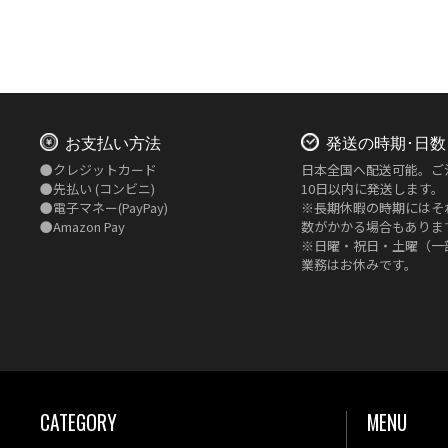
お支払い方法
発送の時期･日数
●
クレジットカード
日本全国へ配送可能。ご
●
先払い
(コンビニ)
10日以内に発送します。
●
電子マネー(PayPay)
※長期休暇の時期にはそ
●
Amazon Pay
数がかかる場合もありま
※日曜・祝日・土曜（一
業務はお休みです。
CATEGORY
MENU