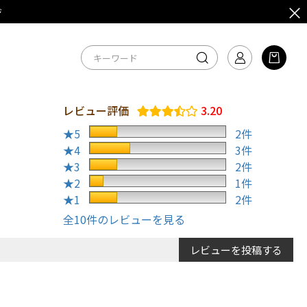
ジ
レビュー評価
3.20
★5
2件
★4
3件
★3
2件
★2
1件
★1
2件
全10件のレビューを見る
レビューを投稿する