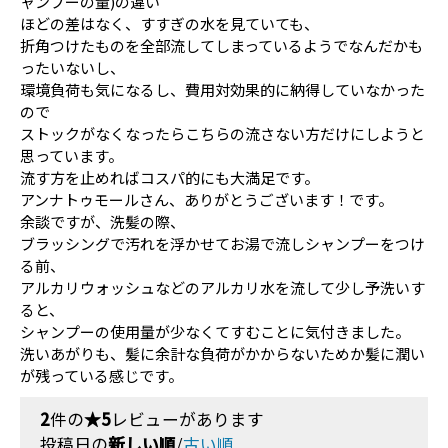
ャンプーの量)の違い
ほどの差はなく、すすぎの水を見ていても、
折角つけたものを全部流してしまっているようでなんだかも
ったいないし、
環境負荷も気になるし、費用対効果的に納得していなかった
ので
ストックがなくなったらこちらの流さない方だけにしようと
思っています。
流す方を止めればコスパ的にも大満足です。
アンナトゥモールさん、ありがとうございます！です。
余談ですが、洗髪の際、
ブラッシングで汚れを浮かせてお湯で流しシャンプーをつけ
る前、
アルカリウォッシュなどのアルカリ水を流して少し予洗いす
ると、
シャンプーの使用量が少なくてすむことに気付きました。
洗いあがりも、髪に余計な負荷がかからないためか髪に潤い
が残っている感じです。
2
件の
★5
レビューがあります
投稿日の
新しい順
/
古い順