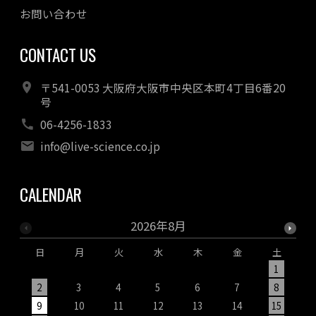
お問い合わせ
CONTACT US
〒541-0053 大阪府大阪市中央区本町4丁目6番20
号
06-4256-1833
info@live-science.co.jp
CALENDAR
2026年8月
日
月
火
水
木
金
土
1
2
3
4
5
6
7
8
9
10
11
12
13
14
15
1