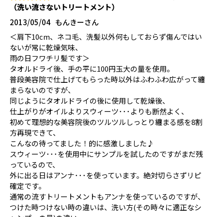
（洗い流さないトリートメント）
2013/05/04
もんきーさん
＜肩下10cm、ネコ毛、洗髪以外何もしておらず傷んではい
ないが常に乾燥気味、
雨の日フワチリ髪です＞
タオルドライ後、手の平に100円玉大の量を使用。
普段美容院で仕上げてもらった時以外はふわふわ広がって纏
まらないのですが、
同じようにタオルドライの後に使用して乾燥後、
仕上がりがオイルよりスウィーツ･･･よりも断然よく、
初めて理想的な美容院後のツルツルしっとり纏まる感を8割
方再現できて、
こんなの待ってました！的に感激しました♪
スウィーツ･･･を使用中にサンプルを試したのですがまだ残
っているので、
外に出る日はアンナ･･･を使っています。絶対切らさずリピ
確定です。
通常の流すトリートメントもアンナを使っているのですが、
つけた時つけない時の違いは、洗い方(その時々に適正なシ