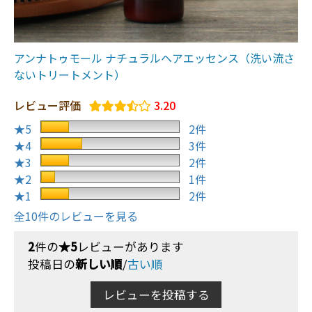
アンナトゥモール ナチュラルヘアエッセンス（洗い流さ
ないトリートメント）
レビュー評価
3.20
★5
2件
★4
3件
★3
2件
★2
1件
★1
2件
全10件のレビューを見る
2
件の
★5
レビューがあります
投稿日の
新しい順
/
古い順
レビューを投稿する