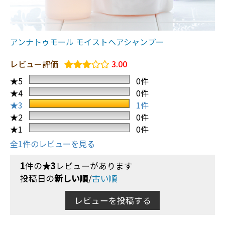
アンナトゥモール モイストヘアシャンプー
レビュー評価
3.00
★5
0件
★4
0件
★3
1件
★2
0件
★1
0件
全1件のレビューを見る
1
件の
★3
レビューがあります
投稿日の
新しい順
/
古い順
レビューを投稿する