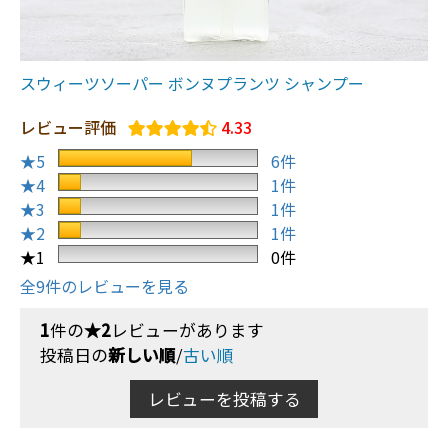
スウィーツソーパー ボンヌプランツ シャンプー
レビュー評価
4.33
★5
6件
★4
1件
★3
1件
★2
1件
★1
0件
全9件のレビューを見る
1
件の
★2
レビューがあります
投稿日の
新しい順
/
古い順
レビューを投稿する