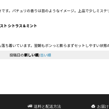
きです。パチュリの香りは苔のようなイメージ。上品で少しミステ
スト シトラス＆ミント
も落ち着いています。翌朝もボンっと膨らまずセットしやすい状態
投稿日の
新しい順
/
古い順
送料と配送方法
お届け