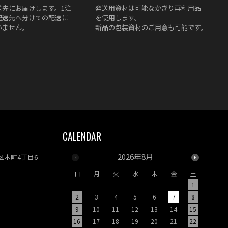
送先にお届けします。1注
発送用資材は
可能なかぎり再利用品
配送先へ分けての配送に
を使用します。
いません。
新品の包装資材のご用意も可能です。
CALENDAR
2026年8月
央区本町4丁目6
日
月
火
水
木
金
土
日
月
1
2
3
4
5
6
7
8
6
7
9
10
11
12
13
14
15
13
14
16
17
18
19
20
21
22
20
21