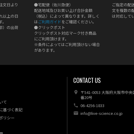
注文日より
●
宅配便（佐川急便）
ご指定の配
配送地域及びお買い上げ合計金額
文を複数の
れ以上の日
（税込）によって異なります。詳しく
は対応して
す。
は
ご利用ガイド
をご確認ください。
部）の出荷
●
クリックポスト
クリックポスト対応マーク付き商品
にご利用頂けます。
※条件によってはご利用頂けない場合
があります。
CONTACT US
〒541-0053 大阪府大阪市中
番20号
いて
06-4256-1833
に基づく表記
info@live-science.co.jp
ポリシー
問