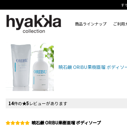
す
商品ラインナップ
ご利用
暁石鹸 ORIBU果樹亜瑠 ボディソ
14
件の
★5
レビューがあります
暁石鹸 ORIBU果樹亜瑠 ボディソープ