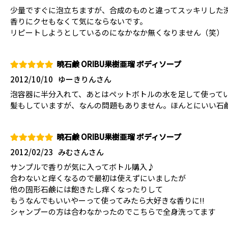
少量ですぐに泡立ちますが、合成のものと違ってスッキリした
香りにクセもなくて気にならないです。
リピートしようとしているのになかなか無くなりません（笑）
暁石鹸 ORIBU果樹亜瑠 ボディソープ
2012/10/10
ゆーきりんさん
泡容器に半分入れて、あとはペットボトルの水を足して使って
髪もしていますが、なんの問題もありません。ほんとにいい石
暁石鹸 ORIBU果樹亜瑠 ボディソープ
2012/02/23
みむさんさん
サンプルで香りが気に入ってボトル購入♪
合わないと痒くなるので最初は使えずにいましたが
他の固形石鹸には飽きたし痒くなったりして
もうなんでもいいやーって使ってみたら大好きな香りに!!
シャンプーの方は合わなかったのでこちらで全身洗ってます