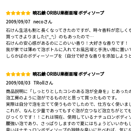
暁石鹸 ORIBU果樹亜瑠 ボディソープ
2009/09/07
necoさん
石けん生活も割と長くなってきたのですが、時々香料が恋しくな
買ってきよりました(*_*;）のもあったので…
石けんの安心感があるのにこのいい香り！大好きな香りです！
我が家では薄めて泡ボトルに入れてお風呂場と手洗い用に置い
しらかばのボディーソープを（自分で好きな香りを添加しよう
暁石鹸 ORIBU果樹亜瑠 ボディソープ
2009/08/03
TRollさん
商品説明に「しっとりとしたコシのある泡が全身を」とあった
泡工房のように泡がでるものだと思って買ったものです。
実際は自分で泡を立てて使うものでしたので、仕方なく使いま
これが、なんと少量であってもすぐ泡が立つなど泡立ちがとて
びっくりです！！これは現在、使用しているナチュロンボディ
腰強い泡であり、さっぱりしますので夏にはちょうどいいかも
臭いはナチュロンボディソープの独特な臭いに比べれば、気に