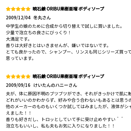
暁石鹸 ORIBU果樹亜瑠 ボディソープ
2009/12/04
冬丸さん
中学生の娘のために合成から切り替えで試しに買いました。
少量で泡立ちの良さにびっくり！
大満足です。
香りは大好きとはいきませんが、嫌いではないです。
とても良かったので、シャンプー、リンスも同じシリーズ買っ
思っています。
暁石鹸 ORIBU果樹亜瑠 ボディソープ
2009/09/16
けいたんのハニーさん
夫が、体に原因不明のブツブツができ、それがきっかけで肌に
どれがいいのかわからず、好みや合う合わないもあるとは思う
他のメーカーのものもいくつか試してはみましたが、液体がシ
えました！！
香りも好きだし、トロッとしていて手に受け止めやすい＾＾
泡立ちもいいし、私も夫もお気に入りになりました！！