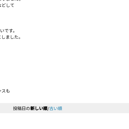
などして
強いです。
にしました。
！
ンスも
投稿日の
新しい順
/
古い順