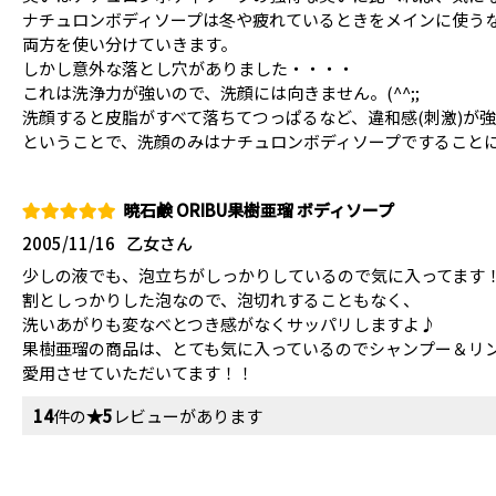
ナチュロンボディソープは冬や疲れているときをメインに使う
両方を使い分けていきます。
しかし意外な落とし穴がありました・・・・
これは洗浄力が強いので、洗顔には向きません。(^^;;
洗顔すると皮脂がすべて落ちてつっぱるなど、違和感(刺激)が
ということで、洗顔のみはナチュロンボディソープですること
暁石鹸 ORIBU果樹亜瑠 ボディソープ
2005/11/16
乙女さん
少しの液でも、泡立ちがしっかりしているので気に入ってます
割としっかりした泡なので、泡切れすることもなく、
洗いあがりも変なべとつき感がなくサッパリしますよ♪
果樹亜瑠の商品は、とても気に入っているのでシャンプー＆リ
愛用させていただいてます！！
14
件の
★5
レビューがあります