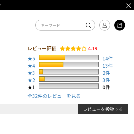
ジ
レビュー評価
4.19
★5
14件
★4
13件
★3
2件
★2
3件
★1
0件
全32件のレビューを見る
レビューを投稿する