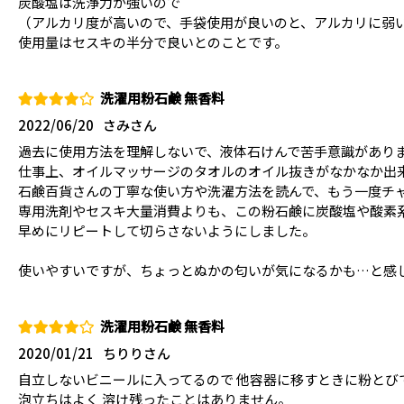
炭酸塩は洗浄力が強いので
（アルカリ度が高いので、手袋使用が良いのと、アルカリに弱
使用量はセスキの半分で良いとのことです。
洗濯用粉石鹸 無香料
2022/06/20
さみさん
過去に使用方法を理解しないで、液体石けんで苦手意識があり
仕事上、オイルマッサージのタオルのオイル抜きがなかなか出
石鹸百貨さんの丁寧な使い方や洗濯方法を読んで、もう一度チ
専用洗剤やセスキ大量消費よりも、この粉石鹸に炭酸塩や酸素
早めにリピートして切らさないようにしました。
使いやすいですが、ちょっとぬかの匂いが気になるかも…と感
洗濯用粉石鹸 無香料
2020/01/21
ちりりさん
自立しないビニールに入ってるので 他容器に移すときに粉とび
泡立ちはよく 溶け残ったことはありません。