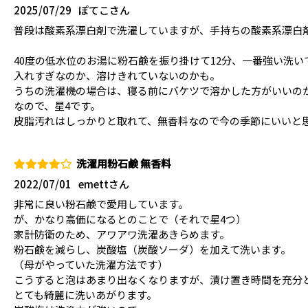
2025/07/29
ぽてこさん
普段は酸素系漂白剤で洗濯していますが、手持ちの酸素系漂白
40度の低水位のお湯に粉石鹸を振り掛けて12分、一番強い洗
入れすぎなのか、溶けきれていないのかも。
うちの洗濯機の場合は、寝る前にバケツで溶かした方がいいの
なので、星4です。
皮脂汚れはしっかりと取れて、無香料なので今の季節にいいと
洗濯用粉石鹸 無香料
2022/07/01
emettさん
非常に良い粉石鹸で愛用しています。
が、かなり高価になるとのことで（それで星4つ）
家計防衛のため、アワアワ洗濯あきらめます。
粉石鹸を減らし、炭酸塩（炭酸ソーダ）を加えて洗います。
（母がやっていた洗濯方法です）
こうすると泡はあまり出なくなりますが、漬け置き時間を充分
とても綺麗に洗いあがります。