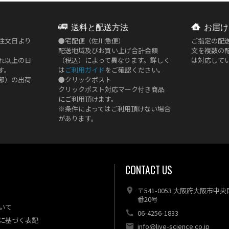
送料と配送方法
お届け
注文日より
●
宅配便（佐川急便）
ご指定の配
配送地域及びお買い上げ合計金額
文を複数の
れ以上の日
（税込）によって異なります。詳しく
は対応して
す。
は
ご利用ガイド
をご確認ください。
部）の出荷
●
クリックポスト
クリックポスト対応マーク付き商品
にご利用頂けます。
※条件によってはご利用頂けない場合
があります。
CONTACT US
〒541-0053 大阪府大阪市中
番20号
いて
06-4256-1833
に基づく表記
info@live-science.co.jp