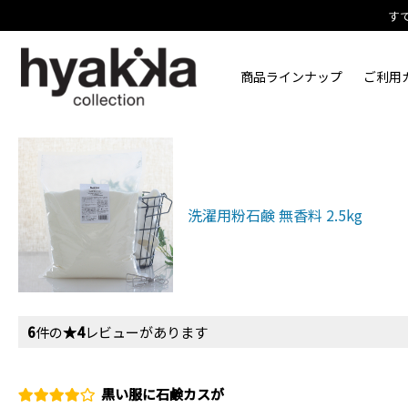
す
商品ラインナップ
ご利用
洗濯用粉石鹸 無香料 2.5kg
6
件の
★4
レビューがあります
黒い服に石鹸カスが