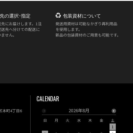
先の選択･指定
包装資材について
送先にお届けします。1注
発送用資材は
可能なかぎり再利用品
配送先へ分けての配送に
を使用します。
いません。
新品の包装資材のご用意も可能です。
CALENDAR
2026年8月
央区本町4丁目6
日
月
火
水
木
金
土
日
月
1