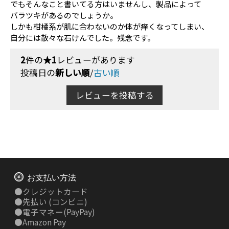
でもそんなこと書いてる方はいませんし、製品によって
バラツキがあるのでしょうか。
しかも柑橘系が肌に合わないのか体が痒くなってしまい、
自分には散々な石けんでした。残念です。
2
件の
★1
レビューがあります
投稿日の
新しい順
/
古い順
レビューを投稿する
お支払い方法
●
クレジットカード
●
先払い
(コンビニ)
●
電子マネー(PayPay)
●
Amazon Pay