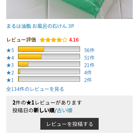
まるは油脂 お風呂の石けん 3P
レビュー評価
4.16
★5
56件
★4
51件
★3
21件
★2
4件
★1
2件
全134件のレビューを見る
2
件の
★1
レビューがあります
投稿日の
新しい順
/
古い順
レビューを投稿する