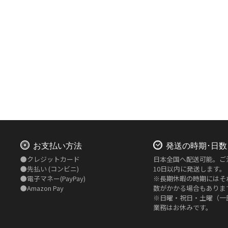
お支払い方法
発送の時期･日数
●
クレジットカード
日本全国へ配送可能。ご
●
先払い
(コンビニ)
10日以内に発送します。
●
電子マネー(PayPay)
※長期休暇の時期にはそ
●
Amazon Pay
数がかかる場合もありま
※日曜・祝日・土曜（一
業務はお休みです。