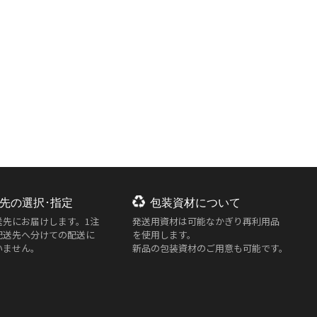
先の選択･指定
包装資材について
送先にお届けします。1注
発送用資材は
可能なかぎり再利用品
配送先へ分けての配送に
を使用します。
いません。
新品の包装資材のご用意も可能です。