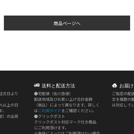
商品ページへ
送料と配送方法
お届け
注文日より
●
宅配便（佐川急便）
ご指定の配
配送地域及びお買い上げ合計金額
文を複数の
れ以上の日
（税込）によって異なります。詳しく
は対応して
す。
は
ご利用ガイド
をご確認ください。
部）の出荷
●
クリックポスト
クリックポスト対応マーク付き商品
にご利用頂けます。
※条件によってはご利用頂けない場合