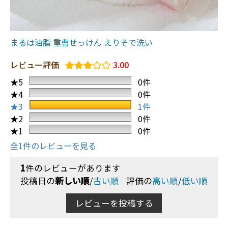
まるは油脂 重曹せっけん えりそで洗い
レビュー評価
3.00
★5
0件
★4
0件
★3
1件
★2
0件
★1
0件
全1件のレビューを見る
1
件のレビューがあります
投稿日の
新しい順
/
古い順
評価の
高い順
/
低い順
レビューを投稿する