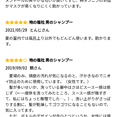
メントールの爽やかな匂いが良いですし、柿タンニンのお陰
かマスクが臭くなりにくく助かっています。
地の塩社 男のシャンプー
2021/05/29
とんじさん
夏の室内では風呂上り以外でもどんどん使います。助かりま
す。
地の塩社 男のシャンプー
2019/09/02
鶴さん
夏場のみ、頭皮の汚れが気になるのと、汗かきなのでニオ
イ防止のために使用しています。（女性です。）
髪が多いせいか、洗っている最中はさほどスースー感は感
じず（←一度体を洗ってみたところ、スースー感が強すぎ
て、私にはちょっと無理でした…。）、洗い上がりがさっぱ
りする割に、髪が乾燥してゴワゴワになることもないので、
気に入ってます。
ただ、ボトルのデザインが今ひとつというか、女性には使