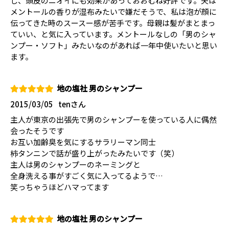
し、頭皮のニオイにも効果があっておおむね好評です。夫は
メントールの香りが湿布みたいで嫌だそうで、私は泡が顔に
伝ってきた時のスースー感が苦手です。母親は髪がまとまっ
ていい、と気に入っています。メントールなしの「男のシャ
ンプー・ソフト」みたいなのがあれば一年中使いたいと思い
ます。
地の塩社 男のシャンプー
2015/03/05
tenさん
主人が東京の出張先で男のシャンプーを使っている人に偶然
会ったそうです
お互い加齢臭を気にするサラリーマン同士
柿タンニンで話が盛り上がったみたいです（笑）
主人は男のシャンプーのネーミングと
全身洗える事がすごく気に入ってるようで…
笑っちゃうほどハマってます
地の塩社 男のシャンプー