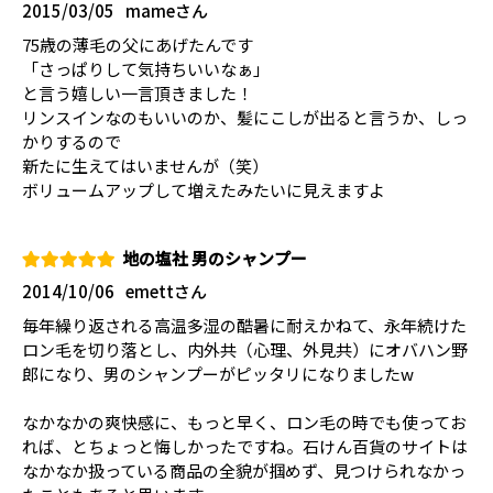
2015/03/05
mameさん
75歳の薄毛の父にあげたんです
「さっぱりして気持ちいいなぁ」
と言う嬉しい一言頂きました！
リンスインなのもいいのか、髪にこしが出ると言うか、しっ
かりするので
新たに生えてはいませんが（笑）
ボリュームアップして増えたみたいに見えますよ
地の塩社 男のシャンプー
2014/10/06
emettさん
毎年繰り返される高温多湿の酷暑に耐えかねて、永年続けた
ロン毛を切り落とし、内外共（心理、外見共）にオバハン野
郎になり、男のシャンプーがピッタリになりましたw
なかなかの爽快感に、もっと早く、ロン毛の時でも使ってお
れば、とちょっと悔しかったですね。石けん百貨のサイトは
なかなか扱っている商品の全貌が掴めず、見つけられなかっ