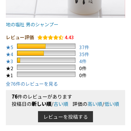
地の塩社 男のシャンプー
レビュー評価
4.43
★5
37件
★4
35件
★3
4件
★2
0件
★1
0件
全76件のレビューを見る
76
件のレビューがあります
投稿日の
新しい順
/
古い順
評価の
高い順
/
低い順
レビューを投稿する