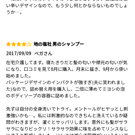
い辛いデザインなので、もう少し何とかならないものでしょ
うか…。
地の塩社 男のシャンプー
2017/09/09
ベガさん
在宅介護してます。寝たきりだと髪の匂いや襟元の匂いが気
になり、口コミを見て8月に購入。月末に届き、9月から使い
始めました。
パッケージデザインのインパクトが強すぎ(夫に笑われまし
た)なので、詰め替え用を購入し、二倍に薄めてミヨシの泡
のボディソープの容器に詰めました。
先ずは自分の全身洗いでトライ。メントールがヒヤッとし刺
激強いかも…。私には刺激的なのできちんと洗えているか疑
問がわきますが、濯ぐとサッパリします。意外にも髪がサラ
サラになりビックリ！サラサラ効果に味を占めてリンスなし