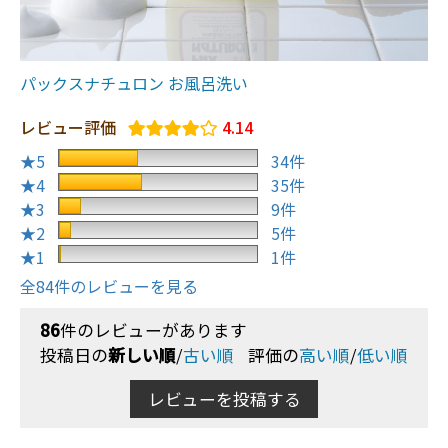
パックスナチュロン お風呂洗い
レビュー評価
4.14
★5
34件
★4
35件
★3
9件
★2
5件
★1
1件
全84件のレビューを見る
86
件のレビューがあります
投稿日の
新しい順
/
古い順
評価の
高い順
/
低い順
レビューを投稿する