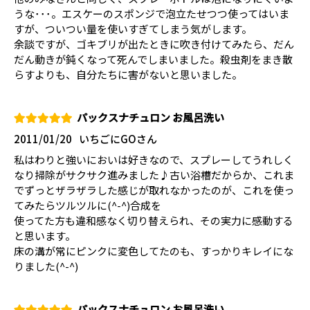
うな･･･。エスケーのスポンジで泡立たせつつ使ってはいま
すが、ついつい量を使いすぎてしまう気がします。
余談ですが、ゴキブリが出たときに吹き付けてみたら、だん
だん動きが鈍くなって死んでしまいました。殺虫剤をまき散
らすよりも、自分たちに害がないと思いました。
パックスナチュロン お風呂洗い
2011/01/20
いちごにGOさん
私はわりと強いにおいは好きなので、スプレーしてうれしく
なり掃除がサクサク進みました♪古い浴槽だからか、これま
でずっとザラザラした感じが取れなかったのが、これを使っ
てみたらツルツルに(^-^)合成を
使ってた方も違和感なく切り替えられ、その実力に感動する
と思います。
床の溝が常にピンクに変色してたのも、すっかりキレイにな
りました(^-^)
パックスナチュロン お風呂洗い