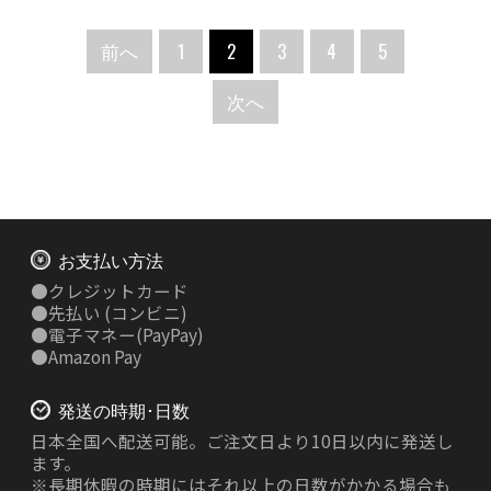
前へ
1
2
3
4
5
次へ
お支払い方法
●
クレジットカード
●
先払い
(コンビニ)
●
電子マネー(PayPay)
●
Amazon Pay
発送の時期･日数
日本全国へ配送可能。ご注文日より10日以内に発送し
ます。
※長期休暇の時期にはそれ以上の日数がかかる場合も