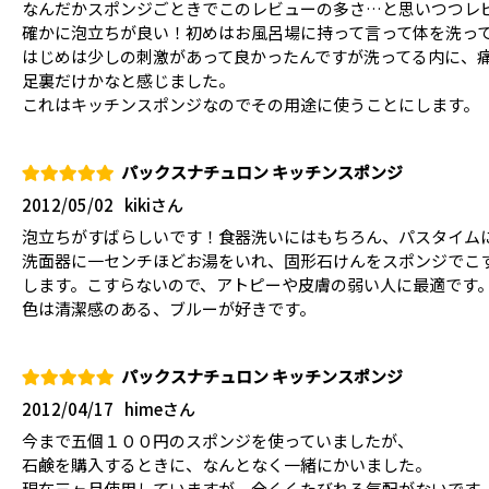
なんだかスポンジごときでこのレビューの多さ…と思いつつレ
確かに泡立ちが良い！初めはお風呂場に持って言って体を洗っ
はじめは少しの刺激があって良かったんですが洗ってる内に、
足裏だけかなと感じました。
これはキッチンスポンジなのでその用途に使うことにします。
パックスナチュロン キッチンスポンジ
2012/05/02
kikiさん
泡立ちがすばらしいです！食器洗いにはもちろん、パスタイム
洗面器に一センチほどお湯をいれ、固形石けんをスポンジでこ
します。こすらないので、アトピーや皮膚の弱い人に最適です。
色は清潔感のある、ブルーが好きです。
パックスナチュロン キッチンスポンジ
2012/04/17
himeさん
今まで五個１００円のスポンジを使っていましたが、
石鹸を購入するときに、なんとなく一緒にかいました。
現在三ヶ月使用していますが、全くくたびれる気配がないです