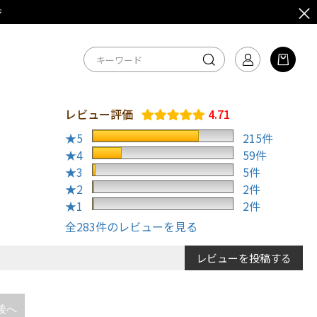
ジ
レビュー評価
4.71
★5
215件
★4
59件
★3
5件
★2
2件
★1
2件
全283件のレビューを見る
レビューを投稿する
後へ