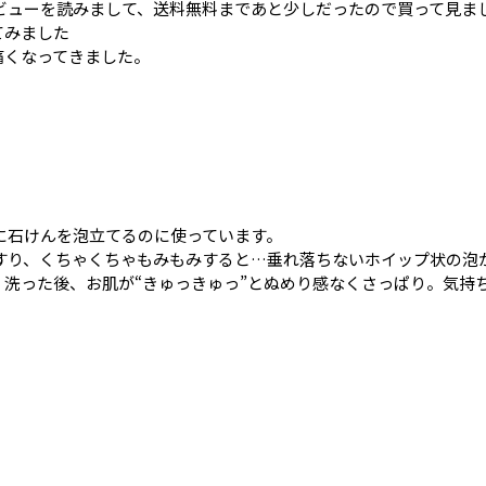
ビューを読みまして、送料無料まであと少しだったので買って見ま
てみました
痛くなってきました。
に石けんを泡立てるのに使っています。
すり、くちゃくちゃもみもみすると…垂れ落ちないホイップ状の泡
洗った後、お肌が“きゅっきゅっ”とぬめり感なくさっぱり。気持
。