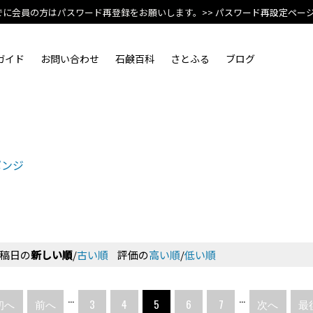
でに会員の方はパスワード再登録をお願いします。
>> パスワード再設定ペー
ガイド
お問い合わせ
石鹸百科
さとふる
ブログ
ポンジ
稿日の
新しい順
/
古い順
評価の
高い順
/
低い順
...
...
初へ
前へ
3
4
5
6
7
次へ
最