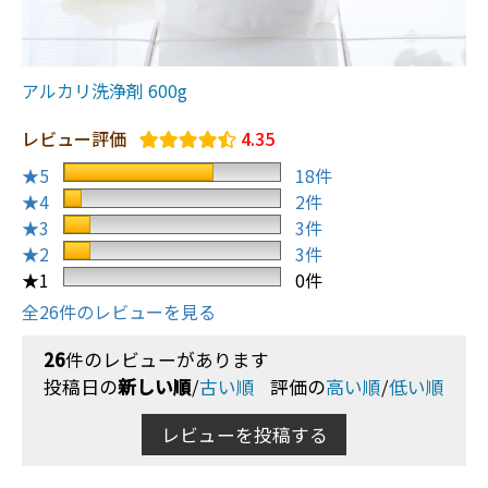
アルカリ洗浄剤 600g
レビュー評価
4.35
★5
18件
★4
2件
★3
3件
★2
3件
★1
0件
全26件のレビューを見る
26
件のレビューがあります
投稿日の
新しい順
/
古い順
評価の
高い順
/
低い順
レビューを投稿する