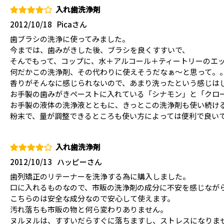
入れ歯洗浄剤
2012/10/18
Picaさん
歯ブラシの洗浄に使ってみました。
今までは、歯みがきした後、ブラシを良くすすいで、
そんでもって、コップに、水＋アルコール＋ティートリーのエ
何だかこの洗浄剤、その代わりに使えそうだなぁ～と思って。
香りがそんなに感じられないので、あまり洗ったという感じは
お手製の歯みがきペーストに入れている「シナモン」と「クロ
お手製の液体の洗浄液とともに、きっとこの洗浄剤も使い続け
粉末で、量が調整できるところも使い方によっては便利で良い
入れ歯洗浄剤
2012/10/13
ハッピーさん
歯列矯正のリテーナーを洗浄する為に購入しました。
口に入れるものなので、市販の洗浄剤の成分に不安を感じなが
こちらのは安全な成分なので安心して使えます。
汚れ落ちも市販の物と何ら変わりありません。
ヌルヌルは、すすいだらすぐに落ちますし、ストレスになりま