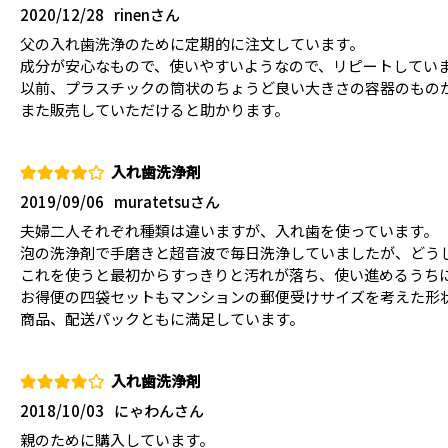
2020/12/28
rinenさん
父の入れ歯洗浄のために定期的に注文しています。
成分が安心なもので、使いやすいようなので、リピートしてい
以前、プラスチックの筒状のちょうど良い大きさの容器のもの
また販売していただけると助かります。
入れ歯洗浄剤
2019/09/06
muratetsuさん
夫婦二人それぞれ種類は違いますが、入れ歯を使っています。
泡の洗浄剤で手磨きと超音波で毎日洗浄していましたが、どう
これを使うと最初からすっきりと汚れが落ち、使い進めるうち
お得便の四袋セットもマンションの郵便受けサイズを考えた形
商品、配送パックともに満足しています。
入れ歯洗浄剤
2018/10/03
にゃわんさん
親のために購入しています。