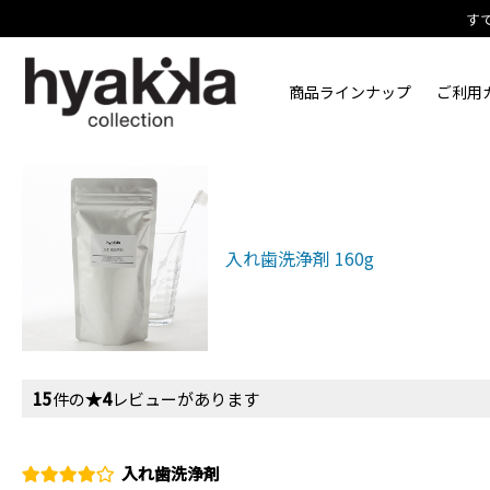
す
商品ラインナップ
ご利用
入れ歯洗浄剤 160g
15
件の
★4
レビューがあります
入れ歯洗浄剤