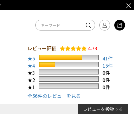
ジ
レビュー評価
4.73
★5
41件
★4
15件
★3
0件
★2
0件
★1
0件
全56件のレビューを見る
レビューを投稿する