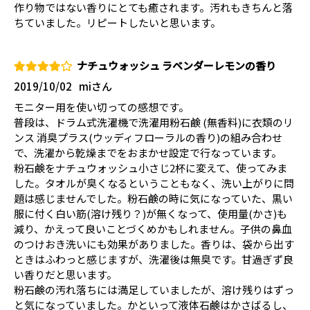
作り物ではない香りにとても癒されます。汚れもきちんと落
ちていました。リピートしたいと思います。
ナチュウォッシュ ラベンダーレモンの香り
2019/10/02
miさん
モニター用を使い切っての感想です。
普段は、ドラム式洗濯機で洗濯用粉石鹸 (無香料)に衣類のリ
ンス 消臭プラス(ウッディフローラルの香り)の組み合わせ
で、洗濯から乾燥までをおまかせ設定で行なっています。
粉石鹸をナチュウォッシュ小さじ2杯に変えて、使ってみま
した。タオルが臭くなるということもなく、洗い上がりに問
題は感じませんでした。粉石鹸の時に気になっていた、黒い
服に付く白い筋(溶け残り？)が無くなって、使用量(かさ)も
減り、かえって良いことづくめかもしれません。子供の鼻血
のつけおき洗いにも効果がありました。香りは、袋から出す
ときはふわっと感じますが、洗濯後は無臭です。甘過ぎず良
い香りだと思います。
粉石鹸の汚れ落ちには満足していましたが、溶け残りはずっ
と気になっていました。かといって液体石鹸はかさばるし、