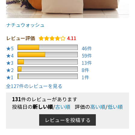
ナチュウォッシュ
レビュー評価
4.11
★5
46件
★4
59件
★3
13件
★2
8件
★1
1件
全127件のレビューを見る
131
件のレビューがあります
投稿日の
新しい順
/
古い順
評価の
高い順
/
低い順
レビューを投稿する