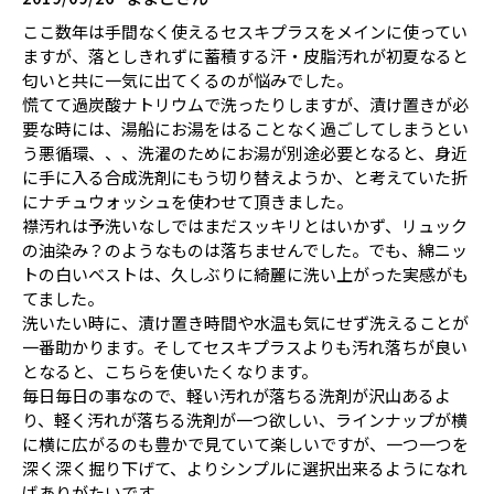
ここ数年は手間なく使えるセスキプラスをメインに使ってい
ますが、落としきれずに蓄積する汗・皮脂汚れが初夏なると
匂いと共に一気に出てくるのが悩みでした。
慌てて過炭酸ナトリウムで洗ったりしますが、漬け置きが必
要な時には、湯船にお湯をはることなく過ごしてしまうとい
う悪循環、、、洗濯のためにお湯が別途必要となると、身近
に手に入る合成洗剤にもう切り替えようか、と考えていた折
にナチュウォッシュを使わせて頂きました。
襟汚れは予洗いなしではまだスッキリとはいかず、リュック
の油染み？のようなものは落ちませんでした。でも、綿ニッ
トの白いベストは、久しぶりに綺麗に洗い上がった実感がも
てました。
洗いたい時に、漬け置き時間や水温も気にせず洗えることが
一番助かります。そしてセスキプラスよりも汚れ落ちが良い
となると、こちらを使いたくなります。
毎日毎日の事なので、軽い汚れが落ちる洗剤が沢山あるよ
り、軽く汚れが落ちる洗剤が一つ欲しい、ラインナップが横
に横に広がるのも豊かで見ていて楽しいですが、一つ一つを
深く深く掘り下げて、よりシンプルに選択出来るようになれ
ばありがたいです。