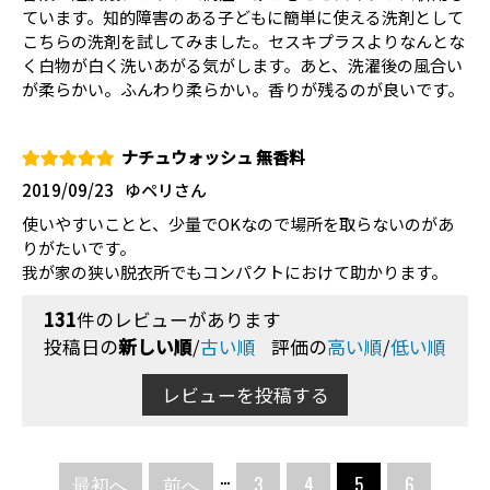
ています。知的障害のある子どもに簡単に使える洗剤として
こちらの洗剤を試してみました。セスキプラスよりなんとな
く白物が白く洗いあがる気がします。あと、洗濯後の風合い
が柔らかい。ふんわり柔らかい。香りが残るのが良いです。
ナチュウォッシュ 無香料
2019/09/23
ゆペリさん
使いやすいことと、少量でOKなので場所を取らないのがあ
りがたいです。
我が家の狭い脱衣所でもコンパクトにおけて助かります。
131
件のレビューがあります
投稿日の
新しい順
/
古い順
評価の
高い順
/
低い順
レビューを投稿する
...
最初へ
前へ
3
4
5
6