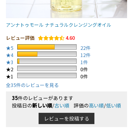
アンナトゥモール ナチュラルクレンジングオイル
レビュー評価
4.60
★5
22件
★4
12件
★3
1件
★2
0件
★1
0件
全35件のレビューを見る
35
件のレビューがあります
投稿日の
新しい順
/
古い順
評価の
高い順
/
低い順
レビューを投稿する