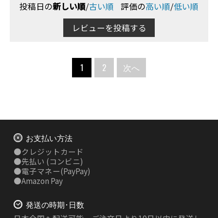
投稿日の
新しい順
/
古い順
評価の
高い順
/
低い順
レビューを投稿する
1
2
次へ
お支払い方法
●
クレジットカード
●
先払い
(コンビニ)
●
電子マネー(PayPay)
●
Amazon Pay
発送の時期･日数
日本全国へ配送可能。ご注文日より10日以内に発送し