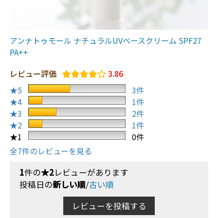
アンナトゥモール ナチュラルUVベースクリーム SPF27
PA++
レビュー評価
3.86
★5
3件
★4
1件
★3
2件
★2
1件
★1
0件
全7件のレビューを見る
1
件の
★2
レビューがあります
投稿日の
新しい順
/
古い順
レビューを投稿する