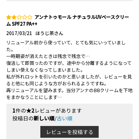
アンナトゥモール ナチュラルUVベースクリー
ム SPF27 PA++
2017/03/21
ほうじ茶さん
リニューアル前から使っていて、とても気にいっていまし
た。
一時期姿が消えたときは残念で残念で…
復活して即買ったのですが、途中から分離するようになって
しまい使えなくなってしまいました。
私が外れロットを引いたのかと思いましたが、レビューを見
ると他にも同じような方がおられるようですね。
再リニューアルを望みます。当分アンナのBBクリームを下地
をまかなうことにします…
1
件の
★2
レビューがあります
投稿日の
新しい順
/
古い順
レビューを投稿する