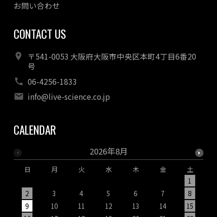
お問い合わせ
CONTACT US
〒541-0053 大阪府大阪市中央区本町4丁目6番20
号
06-4256-1833
info@live-science.co.jp
CALENDAR
2026年8月
日
月
火
水
木
金
土
1
2
3
4
5
6
7
8
9
10
11
12
13
14
15
1