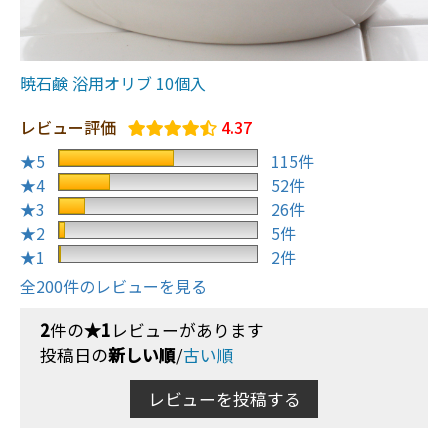
暁石鹸 浴用オリブ 10個入
レビュー評価
4.37
★5
115件
★4
52件
★3
26件
★2
5件
★1
2件
全200件のレビューを見る
2
件の
★1
レビューがあります
投稿日の
新しい順
/
古い順
レビューを投稿する