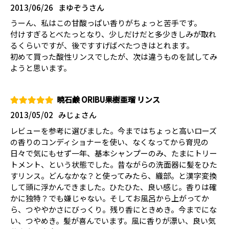
2013/06/26
まゆぞうさん
うーん、私はこの甘酸っぱい香りがちょっと苦手です。
付けすぎるとべたっとなり、少しだけだと多少きしみが取れ
るくらいですが、後ですすげばべたつきはとれます。
初めて買った酸性リンスでしたが、次は違うものを試してみ
ようと思います。
暁石鹸 ORIBU果樹亜瑠 リンス
2013/05/02
みじょさん
レビューを参考に選びました。今まではちょっと高いローズ
の香りのコンディショナーを使い、なくなってから育児の
日々で気にもせず一年、基本シャンプーのみ、たまにトリー
トメント、という状態でした。昔ながらの洗面器に髪をひた
すリンス。どんなかな？と使ってみたら、織部。と漢字変換
して頭に浮かんできました。ひたひた、良い感じ。香りは確
かに独特？でも嫌じゃない。そしてお風呂から上がってか
ら、つややかさにびっくり。残り香にときめき。今までにな
い、つやめき。髪が喜んでいます。風に香りが漂い、良い気