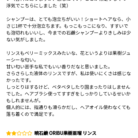
浮気でこちらにしました（笑）
シャンプーは、とても泡立ちがいい！ショートヘアなら、小
さじ1杯で十分泡立ちます。もっこもっこになり、すすいで
も泡切れもいいし、今までの石鹸シャンプーよりきしみは少
ない気がしました。
リンスもベリーミックスみたいな、花というよりは果樹ジュ
ーシーな匂い。
甘い匂い苦手な私でもいい香りだなと思いました。
さらさらした液体のリンスですが、私は使いにくさは感じな
かったです。
しっとりはするけど、ベタベタしたり固まったりはしません
でした。ヘアブラシ使ってすすぎをしっかりしているせいか
もしれませんが。
個人的には、指通りも滑らかだし、ヘアオイル使わなくても
落ち着くので満足です。
暁石鹸 ORIBU果樹亜瑠 リンス