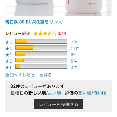
暁石鹸 ORIBU果樹亜瑠 リンス
レビュー評価
3.44
★5
7件
★4
11件
★3
6件
★2
5件
★1
3件
全32件のレビューを見る
32
件のレビューがあります
投稿日の
新しい順
/
古い順
評価の
高い順
/
低い順
レビューを投稿する